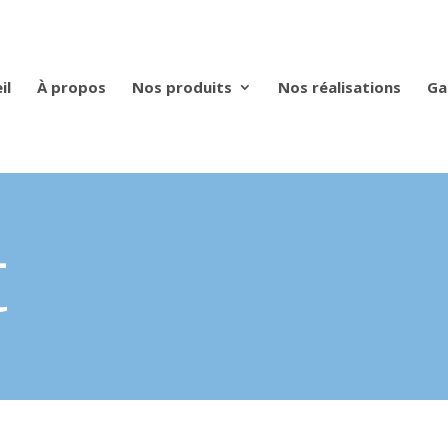
il
À propos
Nos produits
Nos réalisations
Ga
t